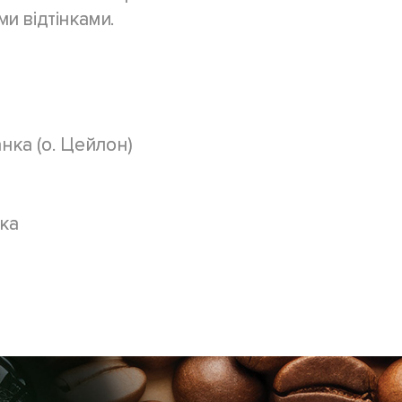
и відтінками.
нка (о. Цейлон)
вка