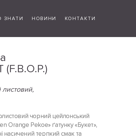
О ЗНАТИ
НОВИНИ
КОНТАКТИ
ea
F.B.O.P.)
 листовий,
ньолистовий чорний цейлонський
en Orange Pekoe» ґатунку «Букет»,
і насичений терпкий смак та