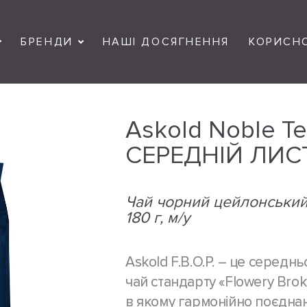
БРЕНДИ
НАШІ ДОСЯГНЕННЯ
КОРИСН
Askold Noble T
СЕРЕДНІЙ ЛИСТ (
Чай чорний цейлонський
180 г, м/у
Askold F.B.O.P. – це серед
чай стандарту «Flowery Brok
в якому гармонійно поєднан